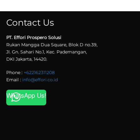
Contact Us
PT. Effori Prospero Solusi
Rukan Mangga Dua Square, Blok D no.39,
Jl. Gn. Sahari No.1, Kec. Pademangan,
DKI Jakarta, 14420.
Phone :
+622162311208
Email :
info@effori.co.id
WhatsApp Us!