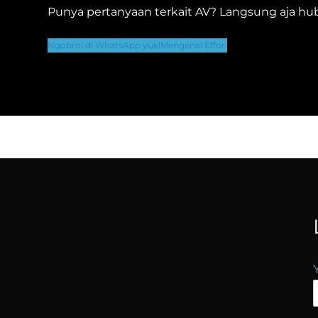
Punya pertanyaan terkait AV? Langsung aja hub
Ngobrol di WhatsApp yuk!
Mengenal Effori