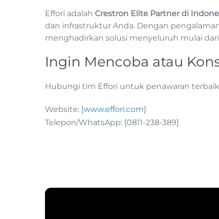
Effori adalah
Crestron Elite Partner di Indone
dan infrastruktur Anda. Dengan pengalaman 
menghadirkan solusi menyeluruh mulai dari
Ingin Mencoba atau Kons
Hubungi tim Effori untuk penawaran terbai
Website: [
www.effori.com
]
Telepon/WhatsApp: [0811-238-389]