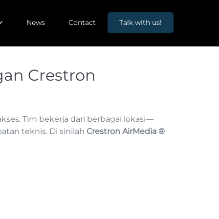
News
Contact
Talk with us!
gan Crestron
kses. Tim bekerja dari berbagai lokasi—
an teknis. Di sinilah
Crestron AirMedia ®