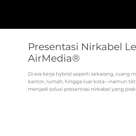
Presentasi Nirkabel L
AirMedia®
Di era kerja hybrid seperti sekarang, ruang
kantor, rumah, hingga luar kota—namun tet
menjadi solusi presentasi nirkabel yang prak