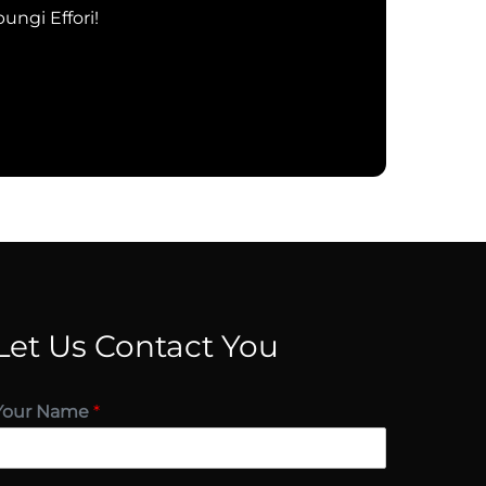
ungi Effori!
Let Us Contact You
Your Name
*