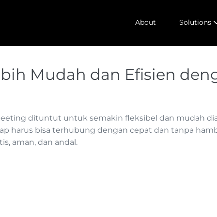
About
Solutions
ebih Mudah dan Efisien den
 meeting dituntut untuk semakin fleksibel dan mudah dia
ap harus bisa terhubung dengan cepat dan tanpa hambat
tis, aman, dan andal.