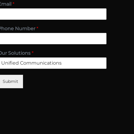
Email
*
Phone Number
*
Our Solutions
*
Submit